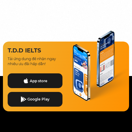
T.D.D IELTS
Tải ứng dụng để nhận ngay
nhiều ưu đãi hấp dẫn!
App store
Google Play