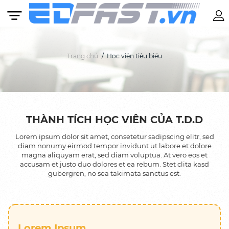
Trang chủ
Học viên tiêu biểu
Khóa học
BASIC IELTS 11 – 16 TUỔI
THÀNH TÍCH HỌC VIÊN CỦA T.D.D
Anh văn Mẫu giáo: Từ 4 – 6 tuổi
Lorem ipsum dolor sit amet, consetetur sadipscing elitr, sed
diam nonumy eirmod tempor invidunt ut labore et dolore
Tiếng Anh Cambridge: Từ 7 – 10 tuổi
magna aliquyam erat, sed diam voluptua. At vero eos et
accusam et justo duo dolores et ea rebum. Stet clita kasd
BASIC IELTS: Từ 11 tuổi
gubergren, no sea takimata sanctus est.
IELTS: Lộ trình được cá nhân hóa theo từng
học viên
SAT
Lorem Ipsum