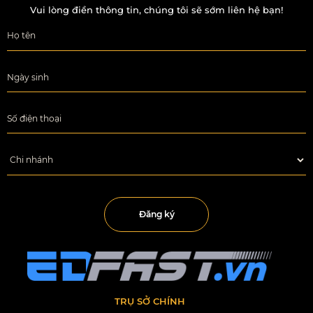
Vui lòng điền thông tin, chúng tôi sẽ sớm liên hệ bạn!
Đăng ký
TRỤ SỞ CHÍNH