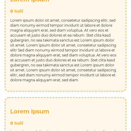
Man-to-Man: Kèm 1 Thầy - 1 Trò
8 tuổi
Các kỳ thi
Lorem ipsum dolor sit amet, consetetur sadipscing elitr, sed
diam nonumy eirmod tempor invidunt ut labore et dolore
Thi thử Mock Test
magna aliquyam erat, sed diam voluptua. At vero eos et
accusam et justo duo dolores et ea rebum. Stet clita kasd
gubergren, no sea takimata sanctus est Lorem ipsum dolor
Thi thực hành Practice Test
sit amet. Lorem ipsum dolor sit amet, consetetur sadipscing
elitr Sed diam nonumy eirmod tempor invidunt ut labore et
Thi chính thức
dolore magna aliquyam erat, sed diam voluptua. At vero eos
et accusam et justo duo dolores et ea rebum. Stet clita kasd
gubergren, no sea takimata sanctus est Lorem ipsum dolor
Du học
sit amet. Lorem ipsum dolor sit amet, consetetur sadipscing
elitr, sed diam nonumy eirmod tempor invidunt ut labore et
Trại hè tiếng Anh Philippines
dolore magna aliquyam erat, sed diam.
Du học tiếng Anh Philippines
Du học Singapore
Du học Canada
Lorem Ipsum
8 tuổi
Giới thiệu