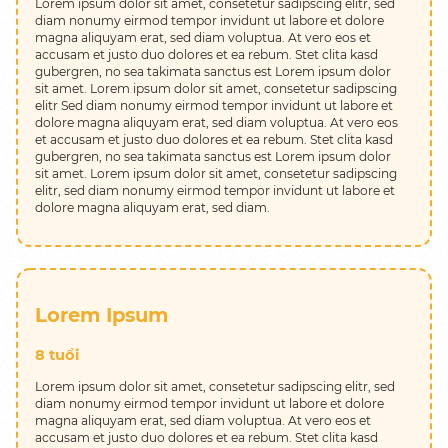
Lorem ipsum dolor sit amet, consetetur sadipscing elitr, sed
Về T.D.D
diam nonumy eirmod tempor invidunt ut labore et dolore
magna aliquyam erat, sed diam voluptua. At vero eos et
Sứ mệnh, tầm nhìn
accusam et justo duo dolores et ea rebum. Stet clita kasd
gubergren, no sea takimata sanctus est Lorem ipsum dolor
Đội ngũ nhân viên
sit amet. Lorem ipsum dolor sit amet, consetetur sadipscing
elitr Sed diam nonumy eirmod tempor invidunt ut labore et
dolore magna aliquyam erat, sed diam voluptua. At vero eos
Học viên tiêu biểu
et accusam et justo duo dolores et ea rebum. Stet clita kasd
gubergren, no sea takimata sanctus est Lorem ipsum dolor
Lý do lựa chọn T.D.D
sit amet. Lorem ipsum dolor sit amet, consetetur sadipscing
elitr, sed diam nonumy eirmod tempor invidunt ut labore et
dolore magna aliquyam erat, sed diam.
Sự kiện
Liên hệ
VI
|
EN
Lorem Ipsum
8 tuổi
Lorem ipsum dolor sit amet, consetetur sadipscing elitr, sed
diam nonumy eirmod tempor invidunt ut labore et dolore
magna aliquyam erat, sed diam voluptua. At vero eos et
accusam et justo duo dolores et ea rebum. Stet clita kasd