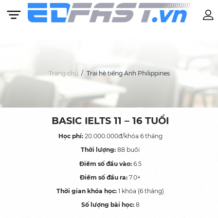
Trang chủ
Trại hè tiếng Anh Philippines
Khóa học
Anh văn Mẫu giáo: Từ 4 – 6 tuổi
BASIC IELTS 11 – 16 TUỔI
BASIC IELTS 11 – 16 TUỔI
Học phí:
20.000.000đ/khóa 6 tháng
Tiếng Anh Cambridge: Từ 7 – 10 tuổi
Thời lượng:
88 buổi
BASIC IELTS: Từ 11 tuổi
Điểm số đầu vào:
6.5
Điểm số đầu ra:
7.0+
IELTS: Lộ trình được cá nhân hóa theo từng
học viên
Thời gian khóa học:
1 khóa (6 tháng)
Số lượng bài học:
8
SAT