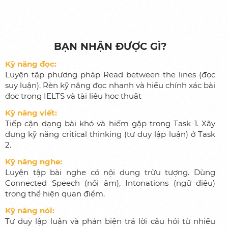
Về T.D.D
Sứ mệnh, tầm nhìn
BẠN NHẬN ĐƯỢC GÌ?
Đội ngũ nhân viên
Kỹ năng đọc:
Học viên tiêu biểu
Luyện tập phương pháp Read between the lines (đọc
Lý do lựa chọn T.D.D
suy luận). Rèn kỹ năng đọc nhanh và hiểu chính xác bài
đọc trong IELTS và tài liệu học thuật
Sự kiện
Kỹ năng viết:
Tiếp cận dạng bài khó và hiếm gặp trong Task 1. Xây
Liên hệ
dựng kỹ năng critical thinking (tư duy lập luận) ở Task
2.
VI
|
EN
Kỹ năng nghe:
Luyện tập bài nghe có nội dung trừu tượng. Dùng
Connected Speech (nối âm), Intonations (ngữ điệu)
trong thể hiện quan điểm.
Kỹ năng nói:
Tư duy lập luận và phản biện trả lời câu hỏi từ nhiều