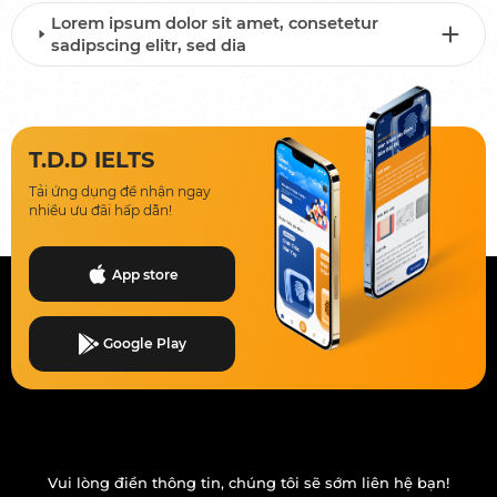
Lorem ipsum dolor sit amet, consetetur
sadipscing elitr, sed dia
T.D.D IELTS
Tải ứng dụng để nhận ngay
nhiều ưu đãi hấp dẫn!
App store
Google Play
Vui lòng điền thông tin, chúng tôi sẽ sớm liên hệ bạn!