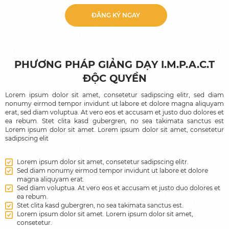
Man-to-Man: Kèm 1 Thầy - 1 Trò
ĐĂNG KÝ NGAY
Các kỳ thi
Thi thử Mock Test
PHƯƠNG PHÁP GIẢNG DẠY I.M.P.A.C.T
Thi thực hành Practice Test
ĐỘC QUYỀN
Thi chính thức
Lorem ipsum dolor sit amet, consetetur sadipscing elitr, sed diam
nonumy eirmod tempor invidunt ut labore et dolore magna aliquyam
erat, sed diam voluptua. At vero eos et accusam et justo duo dolores et
Du học
ea rebum. Stet clita kasd gubergren, no sea takimata sanctus est
Lorem ipsum dolor sit amet. Lorem ipsum dolor sit amet, consetetur
Trại hè tiếng Anh Philippines
sadipscing elit
Du học tiếng Anh Philippines
Lorem ipsum dolor sit amet, consetetur sadipscing elitr.
Sed diam nonumy eirmod tempor invidunt ut labore et dolore
Du học Singapore
magna aliquyam erat.
Sed diam voluptua. At vero eos et accusam et justo duo dolores et
Du học Canada
ea rebum.
Stet clita kasd gubergren, no sea takimata sanctus est.
Lorem ipsum dolor sit amet. Lorem ipsum dolor sit amet,
Giới thiệu
consetetur.