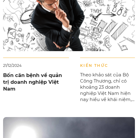
21/12/2024
KIẾN THỨC
Bốn căn bệnh về quản
Theo khảo sát của Bộ
Công Thương, chỉ có
trị doanh nghiệp Việt
khoảng 23 doanh
Nam
nghiệp Việt Nam hiện
nay hiểu về khái niệm,
nguyên tắc quản trị
doanh nghiệp đúng
nghĩa, đa phần vẫn
nhầm lẫn giữa khái
niệm quản trị và quản...