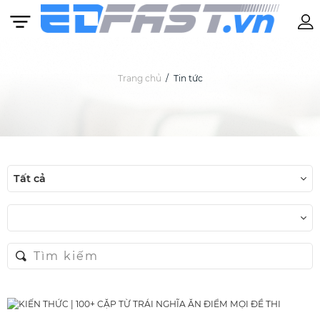
Trang chủ
Tin tức
Khóa học
BASIC IELTS 11 – 16 TUỔI
Tất cả
Anh văn Mẫu giáo: Từ 4 – 6 tuổi
Tiếng Anh Cambridge: Từ 7 – 10 tuổi
BASIC IELTS: Từ 11 tuổi
IELTS: Lộ trình được cá nhân hóa theo từng
học viên
SAT