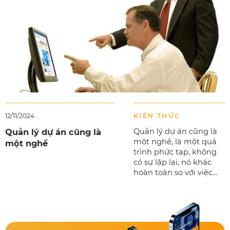
12/11/2024
KIẾN THỨC
Quản lý dự án cũng là
Quản lý dự án cũng là
một nghề, là một quá
một nghề
trình phức tạp, không
có sự lặp lại, nó khác
hoàn toàn so với việc
quản lý công việc
thường ngày của một
nhà hàng, một công ty
sản xuất hay một nhà
máy – bởi...