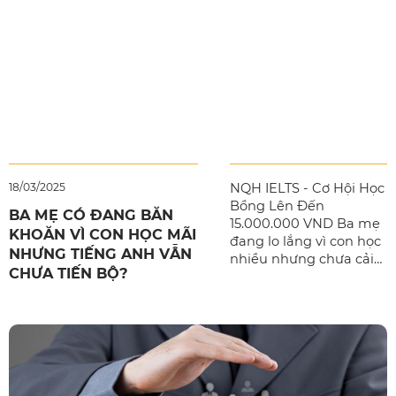
xây dựng lộ trình luyện
thi IELTS.
18/03/2025
NQH IELTS - Cơ Hội Học
Bổng Lên Đến
BA MẸ CÓ ĐANG BĂN
15.000.000 VND Ba mẹ
KHOĂN VÌ CON HỌC MÃI
đang lo lắng vì con học
NHƯNG TIẾNG ANH VẪN
nhiều nhưng chưa cải
CHƯA TIẾN BỘ?
thiện tiếng Anh? Tại
NQH IELTS, chúng tôi
cung cấp chương trình
học chất lượng cao với
ưu đãi học bổng lên
đến 15.000.000 VND,
giúp con bạn đạt được