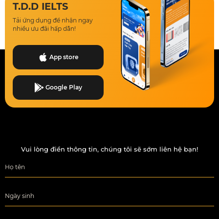
T.D.D IELTS
Tải ứng dụng để nhận ngay
nhiều ưu đãi hấp dẫn!
App store
Google Play
Vui lòng điền thông tin, chúng tôi sẽ sớm liên hệ bạn!