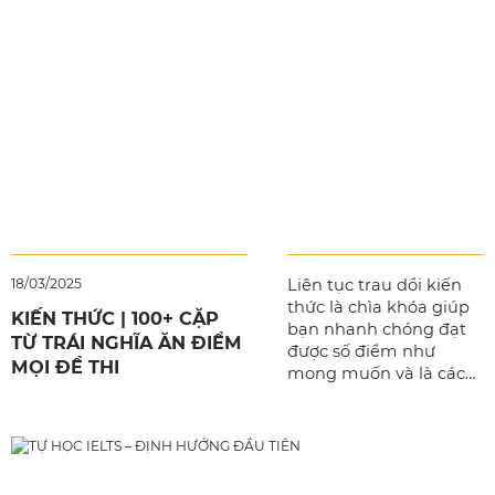
Man-to-Man: Kèm 1 Thầy - 1 Trò
Các kỳ thi
Thi thử Mock Test
Thi thực hành Practice Test
Thi chính thức
Du học
18/03/2025
Liên tục trau dồi kiến
Trại hè tiếng Anh Philippines
thức là chìa khóa giúp
KIẾN THỨC | 100+ CẶP
bạn nhanh chóng đạt
Du học tiếng Anh Philippines
TỪ TRÁI NGHĨA ĂN ĐIỂM
được số điểm như
MỌI ĐỀ THI
mong muốn và là cách
Du học Singapore
nâng cấp trình độ tiếng
Du học Canada
Anh một cách vững
vàng nhất. Trong tiếng
Anh, ngoài việc bạn
Giới thiệu
phải nắm bắt những