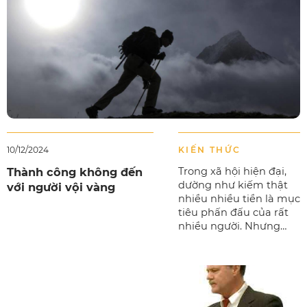
10/12/2024
KIẾN THỨC
Thành công không đến
Trong xã hội hiện đại,
dường như kiếm thật
với người vội vàng
nhiều nhiều tiền là mục
tiêu phấn đấu của rất
nhiều người. Nhưng
hiện thực cho thấy rất
nhiều người đầu tắt
mặt tối, thức khuya dậy
sớm, nỗ lực làm việc
nhưn...